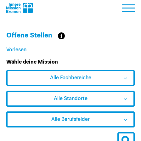
Offene Stellen
Vorlesen
Wähle deine Mission
Fachbereich auswählen
Standort auswählen
Berufsfeld auswählen
Wähle Fachbereich, Standort und Berufsfeld und starte an
Alle Fachbereiche
Alle Standorte
Alle Berufsfelder